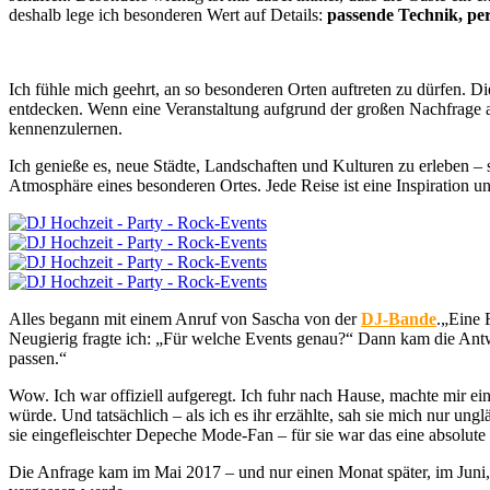
deshalb lege ich besonderen Wert auf Details:
passende Technik, per
Ich fühle mich geehrt, an so besonderen Orten auftreten zu dürfen. D
entdecken. Wenn eine Veranstaltung aufgrund der großen Nachfrage an
kennenzulernen.
Ich genieße es, neue Städte, Landschaften und Kulturen zu erleben –
Atmosphäre eines besonderen Ortes. Jede Reise ist eine Inspiration 
Alles begann mit einem Anruf von Sascha von der
DJ-Bande
.„Eine 
Neugierig fragte ich: „Für welche Events genau?“ Dann kam die Antwo
passen.“
Wow. Ich war offiziell aufgeregt. Ich fuhr nach Hause, machte mir e
würde. Und tatsächlich – als ich es ihr erzählte, sah sie mich nur ungl
sie eingefleischter Depeche Mode-Fan – für sie war das eine absolute 
Die Anfrage kam im Mai 2017 – und nur einen Monat später, im Juni, w