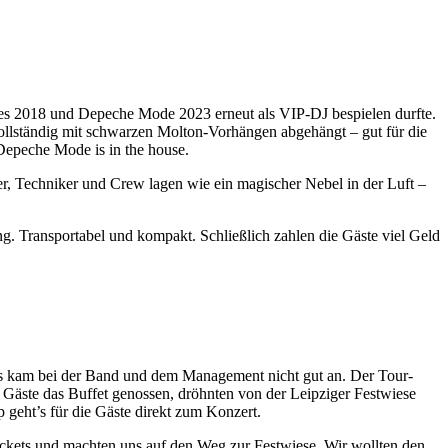
Roses 2018 und Depeche Mode 2023 erneut als VIP-DJ bespielen durfte.
vollständig mit schwarzen Molton-Vorhängen abgehängt – gut für die
 Depeche Mode is in the house.
r, Techniker und Crew lagen wie ein magischer Nebel in der Luft –
g. Transportabel und kompakt. Schließlich zahlen die Gäste viel Geld
das kam bei der Band und dem Management nicht gut an. Der Tour-
ste das Buffet genossen, dröhnten von der Leipziger Festwiese
geht’s für die Gäste direkt zum Konzert.
ickets und machten uns auf den Weg zur Festwiese. Wir wollten den