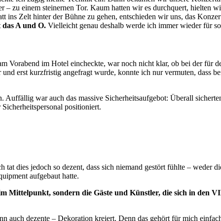
r – zu einem steinernen Tor. Kaum hatten wir es durchquert, hielten w
t ins Zelt hinter der Bühne zu gehen, entschieden wir uns, das Konze
t das A und O.
Vielleicht genau deshalb werde ich immer wieder für s
am Vorabend im Hotel eincheckte, war noch nicht klar, ob bei der für 
nd erst kurzfristig angefragt wurde, konnte ich nur vermuten, dass bei
. Auffällig war auch das massive Sicherheitsaufgebot: Überall sicherte
icherheitspersonal positioniert.
ch tat dies jedoch so dezent, dass sich niemand gestört fühlte – wede
Equipment aufgebaut hatte.
 im Mittelpunkt, sondern die Gäste und Künstler, die sich in den V
enn auch dezente – Dekoration kreiert. Denn das gehört für mich einf