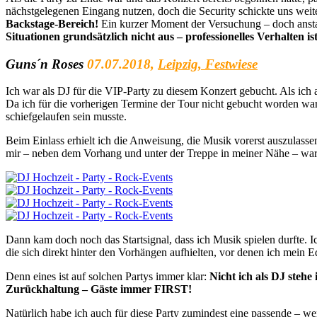
nächstgelegenen Eingang nutzen, doch die Security schickte uns weite
Backstage-Bereich!
Ein kurzer Moment der Versuchung – doch anstat
Situationen grundsätzlich nicht aus – professionelles Verhalten is
Guns´n Roses
07.07.2018,
Leipzig, Festwiese
Ich war als DJ für die VIP-Party zu diesem Konzert gebucht. Als ich 
Da ich für die vorherigen Termine der Tour nicht gebucht worden war u
schiefgelaufen sein musste.
Beim Einlass erhielt ich die Anweisung, die Musik vorerst auszulassen
mir – neben dem Vorhang und unter der Treppe in meiner Nähe – war S
Dann kam doch noch das Startsignal, dass ich Musik spielen durfte. I
die sich direkt hinter den Vorhängen aufhielten, vor denen ich mein 
Denn eines ist auf solchen Partys immer klar:
Nicht ich als DJ stehe
Zurückhaltung – Gäste immer FIRST!
Natürlich habe ich auch für diese Party zumindest eine passende – w