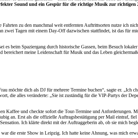
fekter Sound und ein Gespür für die richtige Musik zur richtigen 
ie Fahrten zu den manchmal weit entfernten Auftrittsorten nutze ich ni
 zwei Tagen mit einem Day-Off dazwischen stattfindet, ist das für mi
 sei es beim Spaziergang durch historische Gassen, beim Besuch lokale
und bereichert meine Leidenschaft für Musik und das Leben gleichermaß
Frau möchte dich als DJ für mehrere Termine buchen“, sagte er. „Ich ch
rt, die alles veränderte: „Sie ist zuständig für die VIP-Partys der 
inen Kaffee und checkte sofort die Tour-Termine und Anforderungen. Me
äubig an. Erst als die offizielle Auftragsbestätigung per Mail eintraf, fi
Sensation. Ich klärte direkt mit der Auftraggeberin ab, ob sie mich begl
ar die erste Show in Leipzig. Ich hatte keine Ahnung, was mich erwart