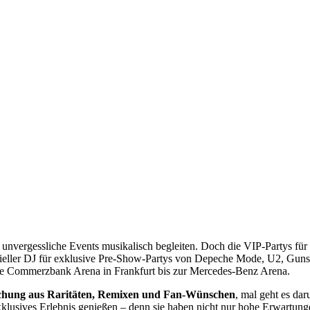
ge unvergessliche Events musikalisch begleiten. Doch die VIP-Partys fü
izieller DJ für exklusive Pre-Show-Partys von Depeche Mode, U2, Gun
ie Commerzbank Arena in Frankfurt bis zur Mercedes-Benz Arena.
schung aus Raritäten, Remixen und Fan-Wünschen
, mal geht es da
 exklusives Erlebnis genießen – denn sie haben nicht nur hohe Erwart