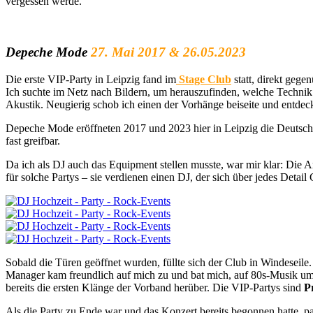
vergessen werde.
Depeche Mode
27. Mai 2017 & 26.05.2023
Die erste VIP-Party in Leipzig fand im
Stage Club
statt, direkt gege
Ich suchte im Netz nach Bildern, um herauszufinden, welche Technik 
Akustik. Neugierig schob ich einen der Vorhänge beiseite und entdeck
Depeche Mode eröffneten 2017 und 2023 hier in Leipzig die Deutschl
fast greifbar.
Da ich als DJ auch das Equipment stellen musste, war mir klar: Die
für solche Partys – sie verdienen einen DJ, der sich über jedes Deta
Sobald die Türen geöffnet wurden, füllte sich der Club in Windesei
Manager kam freundlich auf mich zu und bat mich, auf 80s-Musik umz
bereits die ersten Klänge der Vorband herüber. Die VIP-Partys sind
P
Als die Party zu Ende war und das Konzert bereits begonnen hatte, 