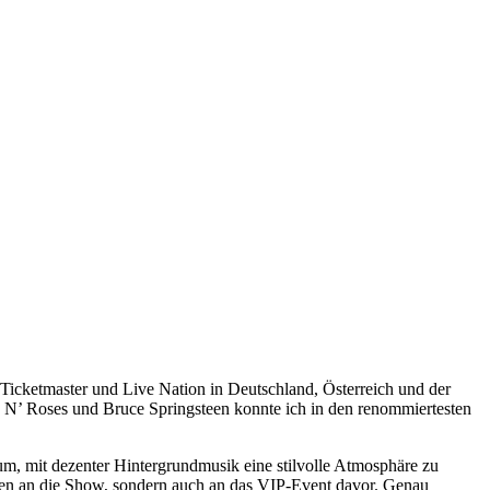
r Ticketmaster und Live Nation in Deutschland, Österreich und der
s N’ Roses und Bruce Springsteen konnte ich in den renommiertesten
rum, mit dezenter Hintergrundmusik eine stilvolle Atmosphäre zu
ungen an die Show, sondern auch an das VIP-Event davor. Genau