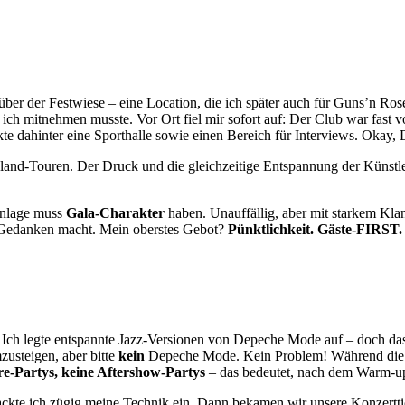
nüber der Festwiese – eine Location, die ich später auch für Guns’n 
ich mitnehmen musste. Vor Ort fiel mir sofort auf: Der Club war fast 
te dahinter eine Sporthalle sowie einen Bereich für Interviews. Okay,
and-Touren. Der Druck und die gleichzeitige Entspannung der Künstle
 Anlage muss
Gala-Charakter
haben. Unauffällig, aber mit starkem Klan
il Gedanken macht. Mein oberstes Gebot?
Pünktlichkeit. Gäste-FIRST.
le. Ich legte entspannte Jazz-Versionen von Depeche Mode auf – doch 
usteigen, aber bitte
kein
Depeche Mode. Kein Problem! Während die Gä
re-Partys, keine Aftershow-Partys
– das bedeutet, nach dem Warm-up 
packte ich zügig meine Technik ein. Dann bekamen wir unsere Konzertt