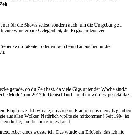
Zeit
.
cht nur für die Shows selbst, sondern auch, um die Umgebung zu
ch eine wunderbare Gelegenheit, die Region intensiver
r Sehenswürdigkeiten oder einfach beim Eintauchen in die
en.
ecke gerade, ob du Zeit hast, da viele Gigs unter der Woche sind.“
Depeche Mode Tour 2017 in Deutschland – und du würdest perfekt dazu
in Kopf raste. Ich wusste, dass meine Frau mir das niemals glauben
el sie aus allen Wolken.Natürlich wollte sie mitkommen! Seit 1984 ist
eiten durfte, und bekam grünes Licht.
ete. Aber eines wusste ich: Das würde ein Erlebnis, das ich nie