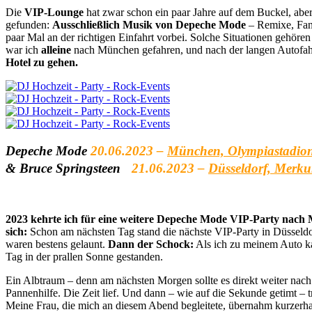
Die
VIP-Lounge
hat zwar schon ein paar Jahre auf dem Buckel, abe
gefunden:
Ausschließlich Musik von Depeche Mode
– Remixe, Fanm
paar Mal an der richtigen Einfahrt vorbei. Solche Situationen gehören
war ich
alleine
nach München gefahren, und nach der langen Autofahr
Hotel zu gehen.
Depeche Mode
20.06.2023 –
München, Olympiastadio
&
Bruce Springsteen
21.06.2023 –
Düsseldorf, Merku
2023 kehrte ich für eine weitere Depeche Mode VIP-Party nach M
sich:
Schon am nächsten Tag stand die nächste VIP-Party in Düsseldorf
waren bestens gelaunt.
Dann der Schock:
Als ich zu meinem Auto kam
Tag in der prallen Sonne gestanden.
Ein Albtraum – denn am nächsten Morgen sollte es direkt weiter nac
Pannenhilfe. Die Zeit lief. Und dann – wie auf die Sekunde getimt – 
Meine Frau, die mich an diesem Abend begleitete, übernahm kurzerhand