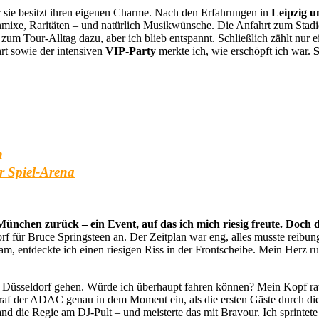
r sie besitzt ihren eigenen Charme. Nach den Erfahrungen in
Leipzig u
ixe, Raritäten – und natürlich Musikwünsche. Die Anfahrt zum Stadio
 zum Tour-Alltag dazu, aber ich blieb entspannt. Schließlich zählt nur e
t sowie der intensiven
VIP-Party
merkte ich, wie erschöpft ich war.
S
n
r Spiel-Arena
ünchen zurück – ein Event, auf das ich mich riesig freute.
Doch d
 für Bruce Springsteen an. Der Zeitplan war eng, alles musste reibungs
, entdeckte ich einen riesigen Riss in der Frontscheibe. Mein Herz ru
h Düsseldorf gehen. Würde ich überhaupt fahren können? Mein Kopf ratt
traf der ADAC genau in dem Moment ein, als die ersten Gäste durch die
 die Regie am DJ-Pult – und meisterte das mit Bravour. Ich sprintete f