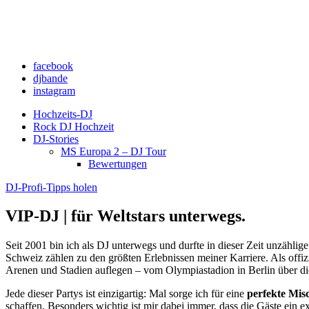
facebook
djbande
instagram
Hochzeits-DJ
Rock DJ Hochzeit
DJ-Stories
MS Europa 2 – DJ Tour
Bewertungen
DJ-Profi-Tipps holen
VIP-DJ | für Weltstars unterwegs.
Seit 2001 bin ich als DJ unterwegs und durfte in dieser Zeit unzähli
Schweiz zählen zu den größten Erlebnissen meiner Karriere. Als off
Arenen und Stadien auflegen – vom Olympiastadion in Berlin über d
Jede dieser Partys ist einzigartig: Mal sorge ich für eine
perfekte Mi
schaffen. Besonders wichtig ist mir dabei immer, dass die Gäste ein