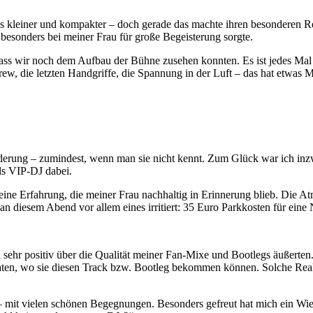
s kleiner und kompakter – doch gerade das machte ihren besonderen Rei
 besonders bei meiner Frau für große Begeisterung sorgte.
 dass wir noch dem Aufbau der Bühne zusehen konnten. Es ist jedes Mal
rew, die letzten Handgriffe, die Spannung in der Luft – das hat etwas 
orderung – zumindest, wenn man sie nicht kennt. Zum Glück war ich inzw
ls VIP-DJ dabei.
eine Erfahrung, die meiner Frau nachhaltig in Erinnerung blieb. Di
at an diesem Abend vor allem eines irritiert: 35 Euro Parkkosten für ein
hr positiv über die Qualität meiner Fan-Mixe und Bootlegs äußerten. B
rraten, wo sie diesen Track bzw. Bootleg bekommen können. Solche Re
n – mit vielen schönen Begegnungen. Besonders gefreut hat mich ein Wi