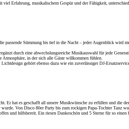
it viel Erfahrung, musikalischem Gespür und der Fähigkeit, unterschiedl
e passende Stimmung bis tief in die Nacht – jeder Augenblick wird mus
ergänzt durch eine abwechslungsreiche Musikauswahl für jede Generat
ne Atmosphäre, in der sich alle Gäste willkommen fühlen.
Lichtdesign gehört ebenso dazu wie ein zuverlässiger DJ-Ersatzservi
t. Er hat es geschafft all unsere Musikwünsche zu erfüllen und die de
eer wurde. Von Disco 80er Party bis zum rockigen Papa-Tochter Tanz w
, offen und hilfsbereit. Ein riesen Dankeschön und 5 Sterne für so ein