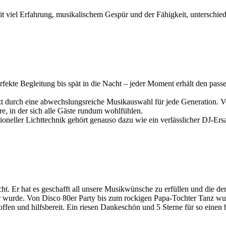
it viel Erfahrung, musikalischem Gespür und der Fähigkeit, unterschiedl
rfekte Begleitung bis spät in die Nacht – jeder Moment erhält den pas
zt durch eine abwechslungsreiche Musikauswahl für jede Generation. 
re, in der sich alle Gäste rundum wohlfühlen.
oneller Lichttechnik gehört genauso dazu wie ein verlässlicher DJ-E
t. Er hat es geschafft all unsere Musikwünsche zu erfüllen und die de
eer wurde. Von Disco 80er Party bis zum rockigen Papa-Tochter Tanz w
, offen und hilfsbereit. Ein riesen Dankeschön und 5 Sterne für so ein