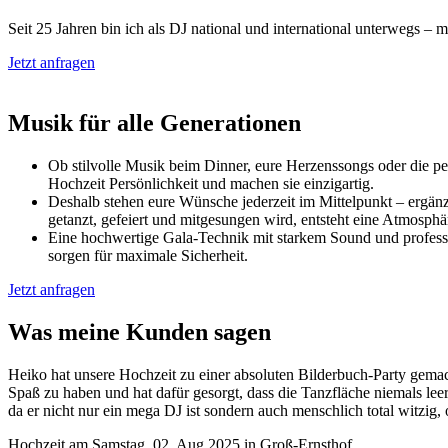
Seit 25 Jahren bin ich als DJ national und international unterwegs – m
Jetzt anfragen
Musik für
alle Generationen
Ob stilvolle Musik beim Dinner, eure Herzenssongs oder die pe
Hochzeit Persönlichkeit und machen sie einzigartig.
Deshalb stehen eure Wünsche jederzeit im Mittelpunkt – ergän
getanzt, gefeiert und mitgesungen wird, entsteht eine Atmosphä
Eine hochwertige Gala-Technik mit starkem Sound und professi
sorgen für maximale Sicherheit.
Jetzt anfragen
Was meine
Kunden sagen
Heiko hat unsere Hochzeit zu einer absoluten Bilderbuch-Party gemach
Spaß zu haben und hat dafür gesorgt, dass die Tanzfläche niemals l
da er nicht nur ein mega DJ ist sondern auch menschlich total witzig
Hochzeit am Samstag, 02. Aug 2025 in Groß-Ernsthof