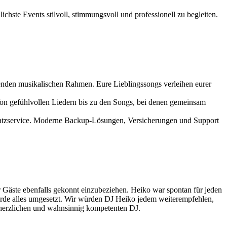
ichste Events stilvoll, stimmungsvoll und professionell zu begleiten.
senden musikalischen Rahmen. Eure Lieblingssongs verleihen eurer
Von gefühlvollen Liedern bis zu den Songs, bei denen gemeinsam
rsatzservice. Moderne Backup-Lösungen, Versicherungen und Support
r Gäste ebenfalls gekonnt einzubeziehen. Heiko war spontan für jeden
urde alles umgesetzt. Wir würden DJ Heiko jedem weiterempfehlen,
en herzlichen und wahnsinnig kompetenten DJ.